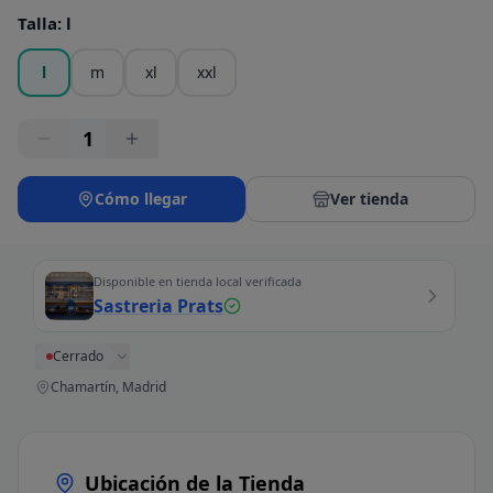
Talla
:
l
l
m
xl
xxl
1
Cómo llegar
Ver tienda
Disponible en tienda local verificada
Sastreria Prats
Cerrado
Chamartín, Madrid
Ubicación de la Tienda