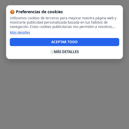
🍪 Preferencias de cookies
Utilizamos cookies de terceros para mejorar nuestra página web y
mostrarte publicidad personalizada basada en tus hábitos de
navegación. Estas cookies publicitarias nos permiten a nosotros,
analizar tu navegación en nuestra página y en internet para
Más detalles
mostrarte anuncios relevantes para ti. Al activarlas, aceptas el uso
de cookies para fines publicitarios y la recopilación y tratamiento de
ACEPTAR TODO
tus datos de navegación, incluyendo la posible compartición de
estos datos con terceros para ofrecerte publicidad personalizada.
MÁS DETALLES