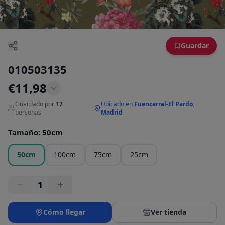
Guardar
010503135
€
11,98
Guardado por
17
Ubicado en
Fuencarral-El Pardo,
·
personas
Madrid
Tamaño
:
50cm
50cm
100cm
75cm
25cm
1
Cómo llegar
Ver tienda