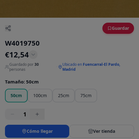
Guardar
W4019750
€
12,54
Guardado por
30
Ubicado en
Fuencarral-El Pardo,
·
personas
Madrid
Tamaño
:
50cm
50cm
100cm
25cm
75cm
1
Cómo llegar
Ver tienda