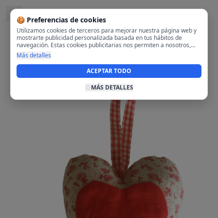
Ubicado en
Fuencarral-El Pardo, Madrid
🍪 Preferencias de cookies
Utilizamos cookies de terceros para mejorar nuestra página web y
mostrarte publicidad personalizada basada en tus hábitos de
navegación. Estas cookies publicitarias nos permiten a nosotros,
analizar tu navegación en nuestra página y en internet para
Más detalles
mostrarte anuncios relevantes para ti. Al activarlas, aceptas el uso
de cookies para fines publicitarios y la recopilación y tratamiento de
ACEPTAR TODO
tus datos de navegación, incluyendo la posible compartición de
estos datos con terceros para ofrecerte publicidad personalizada.
MÁS DETALLES