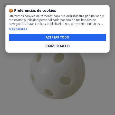
Ubicado en
Fuencarral-El Pardo, Madrid
🍪 Preferencias de cookies
Utilizamos cookies de terceros para mejorar nuestra página web y
mostrarte publicidad personalizada basada en tus hábitos de
navegación. Estas cookies publicitarias nos permiten a nosotros,
analizar tu navegación en nuestra página y en internet para
Más detalles
mostrarte anuncios relevantes para ti. Al activarlas, aceptas el uso
de cookies para fines publicitarios y la recopilación y tratamiento de
ACEPTAR TODO
tus datos de navegación, incluyendo la posible compartición de
estos datos con terceros para ofrecerte publicidad personalizada.
MÁS DETALLES