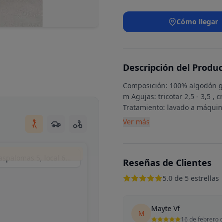
Cómo llegar
Descripción del Produ
Composición: 100% algodón ga
m Agujas: tricotar 2,5 - 3,5 ,
Tratamiento: lavado a máquin
Ver más
Matyart (by mikrama), Calle del Puerto de Maspalomas 5, local 6, Madrid, España
Reseñas de Clientes
5.0 de 5 estrellas
Mayte Vf
M
16 de febrero 