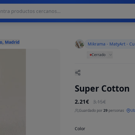
o, Madrid
Mikrama - MatyArt - Cu
Cerrado
Super Cotton
2.21€
3.15€
Guardado por
29
personas
·
Ub
Color