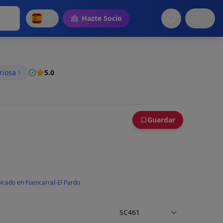
ES
Hazte Socio
riosa
5.0
Guardar
icado en Fuencarral-El Pardo