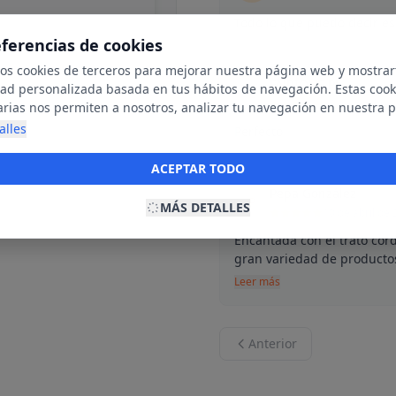
Todo lo que puedo decir es 
eferencias de cookies
mos cookies de terceros para mejorar nuestra página web y mostrar
ENRIQUE PL
dad personalizada basada en tus hábitos de navegación. Estas cook
E
25 de octubre
arias nos permiten a nosotros, analizar tu navegación en nuestra 
net para mostrarte anuncios relevantes para ti. Al activarlas, acept
alles
Perfecto
ookies para fines publicitarios y la recopilación y tratamiento de t
ación, incluyendo la posible compartición de estos datos con terc
ACEPTAR TODO
ecerte publicidad personalizada.
Pepa González
P
MÁS DETALLES
10 de abril de
Encantada con el trato cord
gran variedad de productos 
Leer más
Anterior