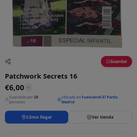
Guardar
Patchwork Secrets 16
€
6,00
Guardado por
20
Ubicado en
Fuencarral-El Pardo,
·
personas
Madrid
Cómo llegar
Ver tienda