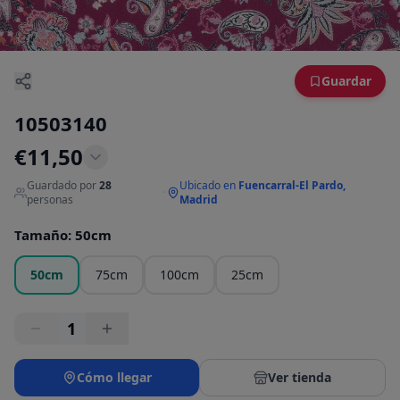
Guardar
10503140
€
11,50
Guardado por
28
Ubicado en
Fuencarral-El Pardo,
·
personas
Madrid
Tamaño
:
50cm
50cm
75cm
100cm
25cm
1
Cómo llegar
Ver tienda