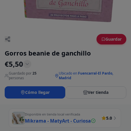
Guardar
Gorros beanie de ganchillo
€
5,50
Guardado por
25
Ubicado en
Fuencarral-El Pardo,
·
personas
Madrid
Cómo llegar
Ver tienda
Disponible en tienda local verificada
5.0
Mikrama - MatyArt - Curiosa