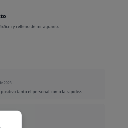
cto
 5x5cm y relleno de miraguano.
de 2023
positivo tanto el personal como la rapidez.
 de 2022