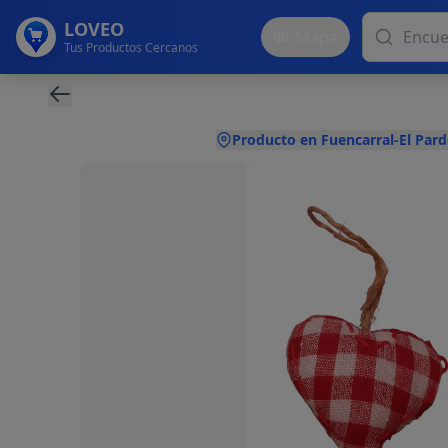
LOVEO
Mapa
Tus Productos Cercanos
Producto en Fuencarral-El Pard