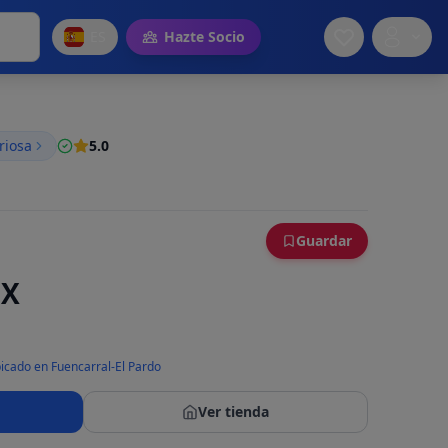
ES
Hazte Socio
riosa
5.0
Guardar
 X
icado en Fuencarral-El Pardo
Ver tienda