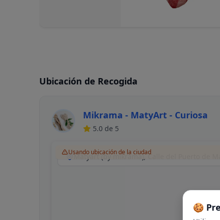
Ubicación de Recogida
Mikrama - MatyArt - Curiosa
5.0
de 5
Usando ubicación de la ciudad
🍪 Pr