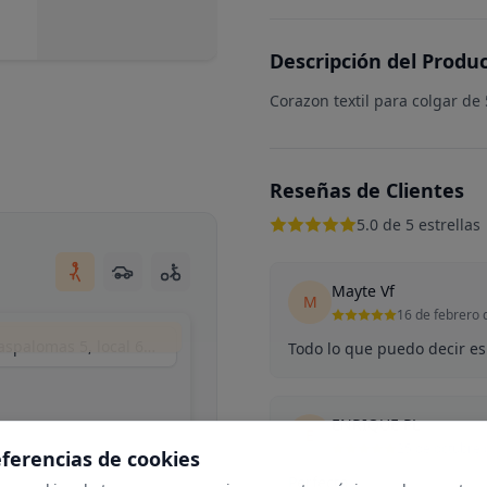
Descripción del Produ
Corazon textil para colgar de
Reseñas de Clientes
5.0 de 5 estrellas
Mayte Vf
M
16 de febrero 
Matyart (by mikrama), Calle del Puerto de Maspalomas 5, local 6, Madrid, España
Todo lo que puedo decir es 
ENRIQUE PL
E
25 de octubre
eferencias de cookies
Perfecto