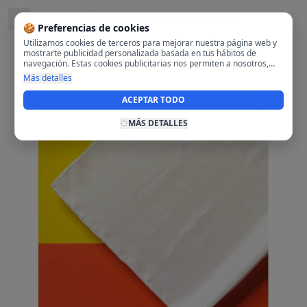
Ubicado en
Fuencarral-El Pardo, Madrid
🍪 Preferencias de cookies
Utilizamos cookies de terceros para mejorar nuestra página web y
mostrarte publicidad personalizada basada en tus hábitos de
navegación. Estas cookies publicitarias nos permiten a nosotros,
analizar tu navegación en nuestra página y en internet para
Más detalles
mostrarte anuncios relevantes para ti. Al activarlas, aceptas el uso
de cookies para fines publicitarios y la recopilación y tratamiento de
ACEPTAR TODO
tus datos de navegación, incluyendo la posible compartición de
estos datos con terceros para ofrecerte publicidad personalizada.
MÁS DETALLES