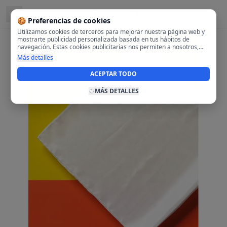
Ubicado en
Fuencarral-El Pardo, Madrid
🍪 Preferencias de cookies
Utilizamos cookies de terceros para mejorar nuestra página web y
mostrarte publicidad personalizada basada en tus hábitos de
navegación. Estas cookies publicitarias nos permiten a nosotros,
analizar tu navegación en nuestra página y en internet para
Más detalles
mostrarte anuncios relevantes para ti. Al activarlas, aceptas el uso
de cookies para fines publicitarios y la recopilación y tratamiento de
ACEPTAR TODO
tus datos de navegación, incluyendo la posible compartición de
estos datos con terceros para ofrecerte publicidad personalizada.
MÁS DETALLES