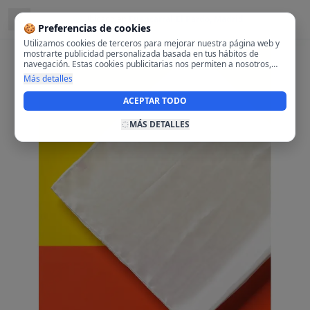
Ubicado en
Fuencarral-El Pardo, Madrid
🍪 Preferencias de cookies
Utilizamos cookies de terceros para mejorar nuestra página web y
mostrarte publicidad personalizada basada en tus hábitos de
navegación. Estas cookies publicitarias nos permiten a nosotros,
analizar tu navegación en nuestra página y en internet para
Más detalles
mostrarte anuncios relevantes para ti. Al activarlas, aceptas el uso
de cookies para fines publicitarios y la recopilación y tratamiento de
ACEPTAR TODO
tus datos de navegación, incluyendo la posible compartición de
estos datos con terceros para ofrecerte publicidad personalizada.
MÁS DETALLES