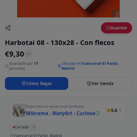
Guardar
Harbotai 08 - 130x28 - Con flecos
€
9,30
Guardado por
11
Ubicado en
Fuencarral-El Pardo,
·
personas
Madrid
Cómo llegar
Ver tienda
Disponible en tienda local verificada
5.0
Mikrama - MatyArt - Curiosa
Cerrado
Fuencarral-El Pardo, Madrid