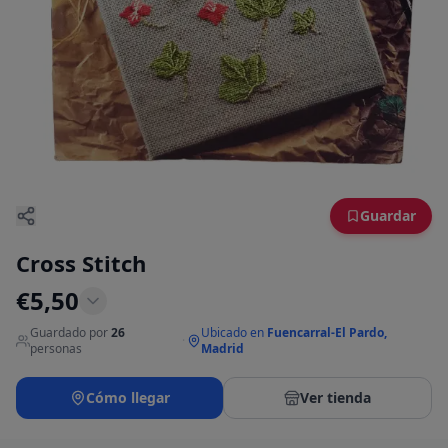
Guardar
Cross Stitch
€
5,50
Guardado por
26
Ubicado en
Fuencarral-El Pardo,
·
personas
Madrid
Cómo llegar
Ver tienda