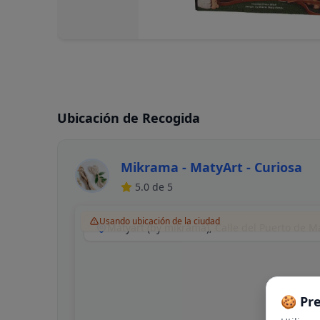
Ubicación de Recogida
Mikrama - MatyArt - Curiosa
5.0
de 5
Usando ubicación de la ciudad
🍪 Pr