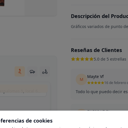
Descripción del Produ
Gráficos variados de punto de
Reseñas de Clientes
5.0 de 5 estrellas
Mayte Vf
M
16 de febrero 
Matyart (by mikrama), Calle del Puerto de Maspalomas 5, local 6, Madrid, España
Todo lo que puedo decir es 
ENRIQUE PL
E
25 de octubre
eferencias de cookies
Perfecto