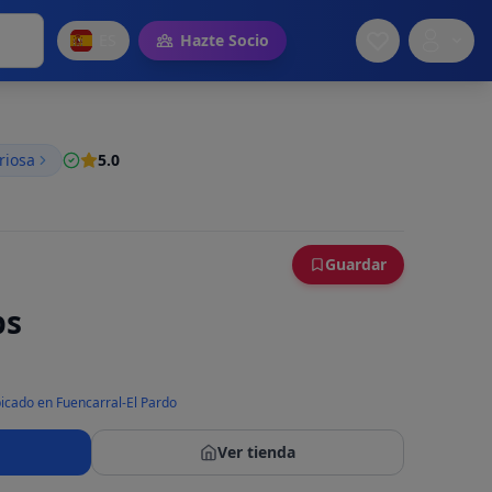
ES
Hazte Socio
riosa
5.0
Guardar
ps
icado en Fuencarral-El Pardo
Ver tienda