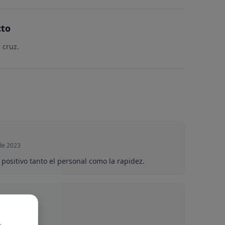
cto
 cruz.
de 2023
positivo tanto el personal como la rapidez.
 de 2022