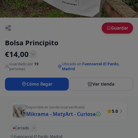
Guardar
Bolsa Principito
€
14,00
Guardado por
19
Ubicado en
Fuencarral-El Pardo,
·
personas
Madrid
Cómo llegar
Ver tienda
Disponible en tienda local verificada
5.0
Mikrama - MatyArt - Curiosa
Cerrado
Fuencarral-El Pardo, Madrid