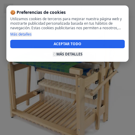
Ubicado en
Fuencarral-El Pardo, Madrid
🍪 Preferencias de cookies
Utilizamos cookies de terceros para mejorar nuestra página web y
mostrarte publicidad personalizada basada en tus hábitos de
navegación. Estas cookies publicitarias nos permiten a nosotros,
analizar tu navegación en nuestra página y en internet para
Más detalles
mostrarte anuncios relevantes para ti. Al activarlas, aceptas el uso
de cookies para fines publicitarios y la recopilación y tratamiento de
ACEPTAR TODO
tus datos de navegación, incluyendo la posible compartición de
estos datos con terceros para ofrecerte publicidad personalizada.
MÁS DETALLES