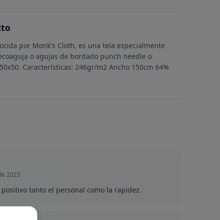
cto
ocida por Monk's Cloth, es una tela especialmente
decoaguja o agujas de bordado punch needle o
e 50x50. Características: 246gr/m2 Ancho 150cm 64%
de 2023
positivo tanto el personal como la rapidez.