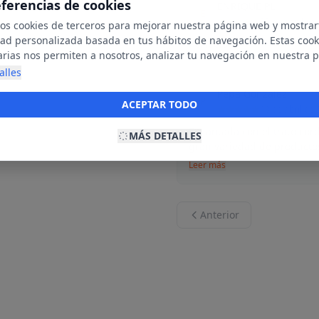
eferencias de cookies
ENRIQUE PL
E
25 de octubre
mos cookies de terceros para mejorar nuestra página web y mostrar
dad personalizada basada en tus hábitos de navegación. Estas cook
Perfecto
arias nos permiten a nosotros, analizar tu navegación en nuestra 
net para mostrarte anuncios relevantes para ti. Al activarlas, acept
alles
ookies para fines publicitarios y la recopilación y tratamiento de t
Pepa González
ación, incluyendo la posible compartición de estos datos con terc
P
ACEPTAR TODO
10 de abril de
ecerte publicidad personalizada.
Encantada con el trato cord
MÁS DETALLES
gran variedad de productos 
Leer más
Anterior