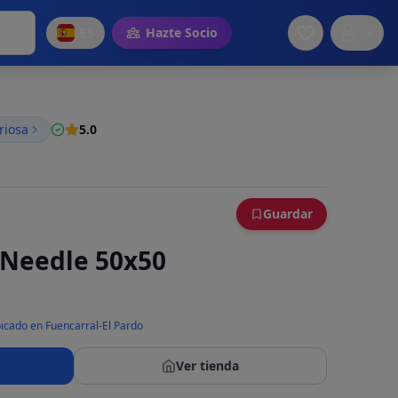
ES
Hazte Socio
riosa
5.0
Guardar
 Needle 50x50
icado en Fuencarral-El Pardo
Ver tienda