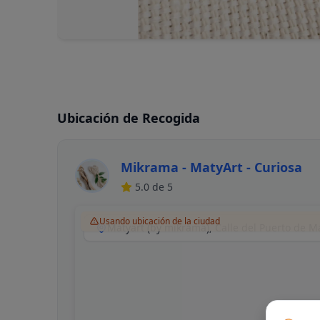
Ubicación de Recogida
Mikrama - MatyArt - Curiosa
5.0
de 5
Usando ubicación de la ciudad