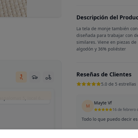
Descripción del Produ
La tela de monje también con
diseñada para trabajar con 
similares. Viene en piezas d
algodón y 36% poliéster
Reseñas de Clientes
5.0 de 5 estrellas
Matyart (by mikrama), Calle del Puerto de Maspalomas 5, local 6, Madrid, España
Mayte Vf
M
16 de febrero 
Todo lo que puedo decir es 