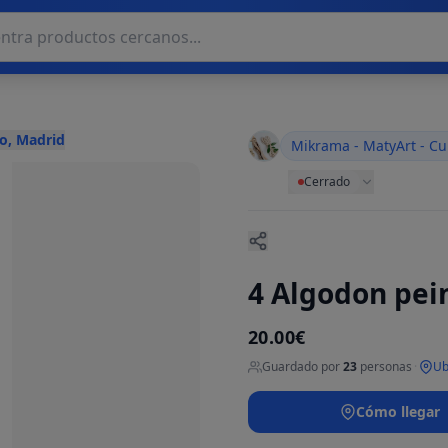
o, Madrid
Mikrama - MatyArt - Cu
Cerrado
4 Algodon pei
20.00€
Guardado por
23
personas
·
Ub
Cómo llegar