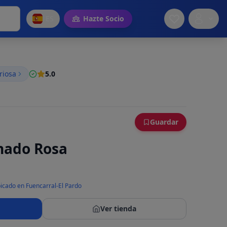
ES
Hazte Socio
riosa
5.0
Guardar
nado Rosa
icado en Fuencarral-El Pardo
Ver tienda