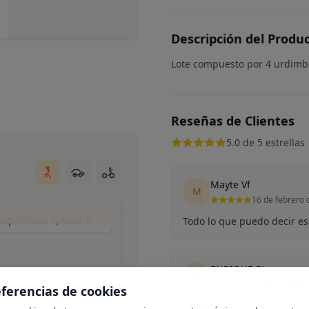
Descripción del Produ
Lote compuesto por 4 urdimb
Reseñas de Clientes
5.0 de 5 estrellas
Mayte Vf
M
16 de febrero 
Matyart (by mikrama), Calle del Puerto de Maspalomas 5, local 6, Madrid, España
Todo lo que puedo decir es 
ENRIQUE PL
E
25 de octubre
eferencias de cookies
Perfecto