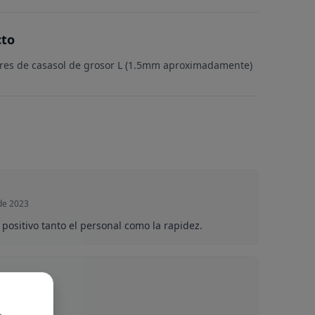
cto
res de casasol de grosor L (1.5mm aproximadamente)
de 2023
positivo tanto el personal como la rapidez.
 de 2022