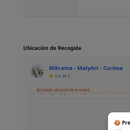
Ubicación de Recogida
Mikrama - MatyArt - Curiosa
5.0
de 5
Usando ubicación de la ciudad
🍪 Pr