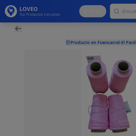
LOVEO
Mapa
Tus Productos Cercanos
Producto en Fuencarral-El Pard