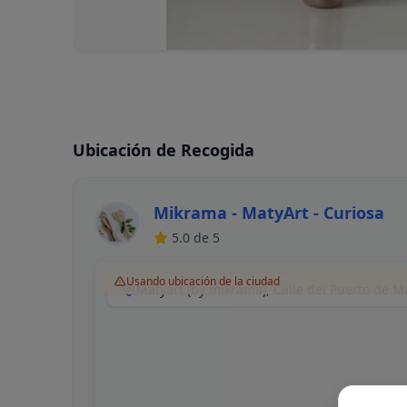
Ubicación de Recogida
Mikrama - MatyArt - Curiosa
5.0
de 5
Usando ubicación de la ciudad