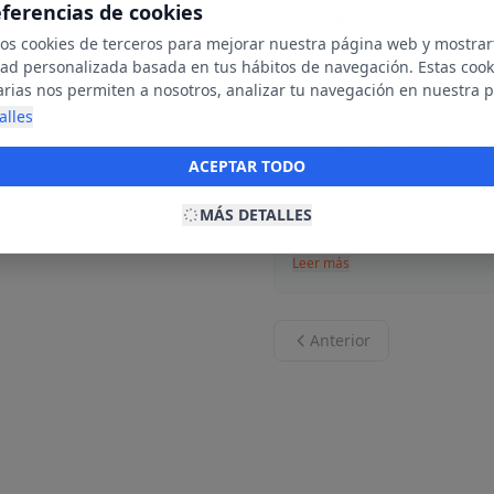
eferencias de cookies
ENRIQUE PL
E
25 de octubre
mos cookies de terceros para mejorar nuestra página web y mostrar
dad personalizada basada en tus hábitos de navegación. Estas cook
Perfecto
arias nos permiten a nosotros, analizar tu navegación en nuestra 
net para mostrarte anuncios relevantes para ti. Al activarlas, acept
alles
ookies para fines publicitarios y la recopilación y tratamiento de t
Pepa González
ación, incluyendo la posible compartición de estos datos con terc
P
ACEPTAR TODO
10 de abril de
ecerte publicidad personalizada.
Encantada con el trato cord
MÁS DETALLES
gran variedad de productos 
Leer más
Anterior