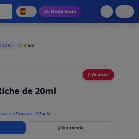
ES
Hazte Socio
riosa
5.0
Guardar
Riche de 20ml
icado en Fuencarral-El Pardo
Ver tienda