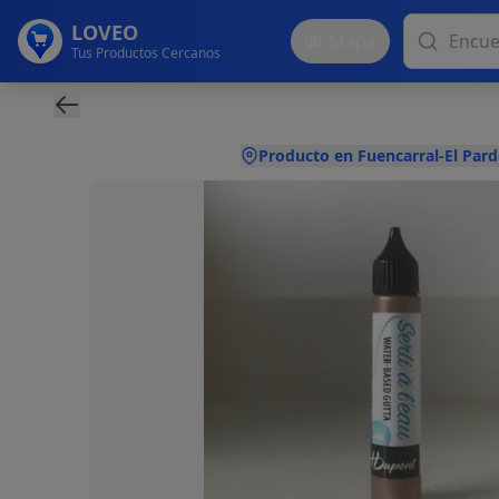
LOVEO
Mapa
Tus Productos Cercanos
Producto en Fuencarral-El Pard