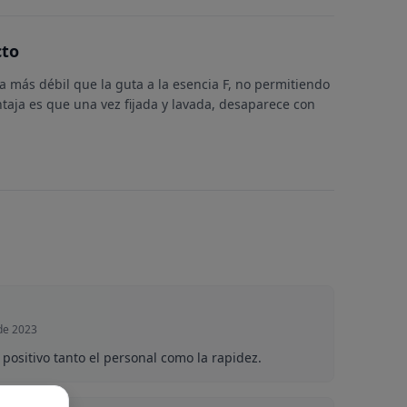
cto
a más débil que la guta a la esencia F, no permitiendo
taja es que una vez fijada y lavada, desaparece con
de 2023
positivo tanto el personal como la rapidez.