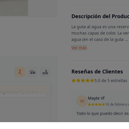
Descripción del Produ
La guta al agua es una reserv
muchas capas de color. La ven
agua (en el caso de la guta
...
Ver más
Reseñas de Clientes
5.0 de 5 estrellas
Matyart (by mikrama), Calle del Puerto de Maspalomas 5, local 6, Madrid, España
Mayte Vf
M
16 de febrero 
Todo lo que puedo decir es 