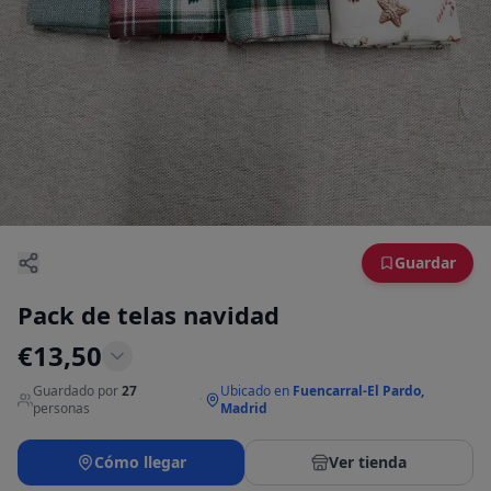
Guardar
Pack de telas navidad
€
13,50
Guardado por
27
Ubicado en
Fuencarral-El Pardo,
·
personas
Madrid
Cómo llegar
Ver tienda