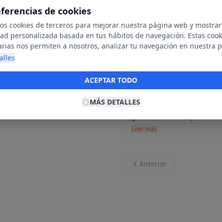
eferencias de cookies
ENRIQUE PL
E
mos cookies de terceros para mejorar nuestra página web y mostrar
25 de octubre
dad personalizada basada en tus hábitos de navegación. Estas cook
Perfecto
arias nos permiten a nosotros, analizar tu navegación en nuestra 
net para mostrarte anuncios relevantes para ti. Al activarlas, acept
alles
ookies para fines publicitarios y la recopilación y tratamiento de t
ación, incluyendo la posible compartición de estos datos con terc
Pepa González
ACEPTAR TODO
P
ecerte publicidad personalizada.
10 de abril de
MÁS DETALLES
Encantada con el trato cord
gran variedad de productos 
Leer más
Anterior