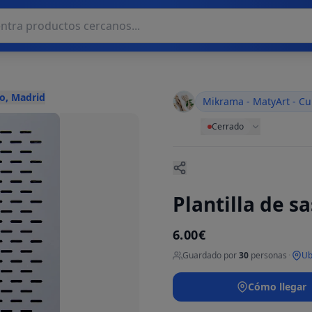
o, Madrid
Mikrama - MatyArt - Cu
Cerrado
Plantilla de s
6.00€
Guardado por
30
personas
·
Ub
Cómo llegar