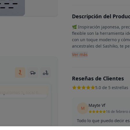
Descripción del Produ
🌿 Inspiración japonesa, preci
flexible son la herramienta i
con un toque moderno y cómo
ancestrales del Sashiko, te p
Ver más
Reseñas de Clientes
5.0 de 5 estrellas
Matyart (by mikrama), Calle del Puerto de Maspalomas 5, local 6, Madrid, España
Mayte Vf
M
16 de febrero 
Todo lo que puedo decir es 