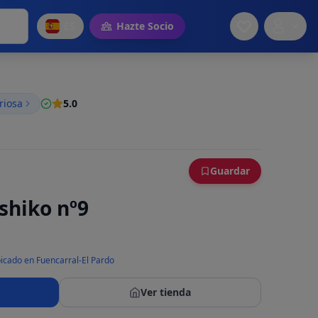
ES
Hazte Socio
riosa
5.0
Guardar
ashiko nº9
icado en Fuencarral-El Pardo
Ver tienda