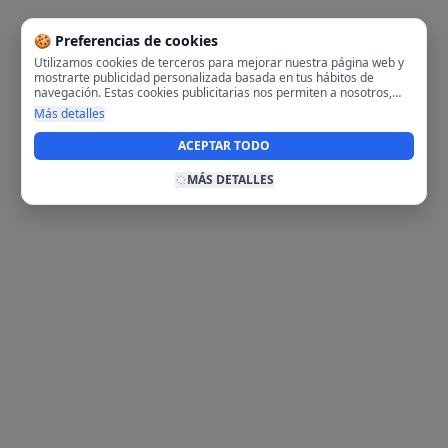
🍪 Preferencias de cookies
Utilizamos cookies de terceros para mejorar nuestra página web y
mostrarte publicidad personalizada basada en tus hábitos de
navegación. Estas cookies publicitarias nos permiten a nosotros,
analizar tu navegación en nuestra página y en internet para
Más detalles
mostrarte anuncios relevantes para ti. Al activarlas, aceptas el uso
de cookies para fines publicitarios y la recopilación y tratamiento de
ACEPTAR TODO
tus datos de navegación, incluyendo la posible compartición de
estos datos con terceros para ofrecerte publicidad personalizada.
MÁS DETALLES