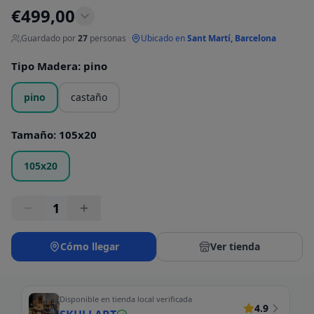
€
499,00
Guardado por
27
personas
·
Ubicado en
Sant Martí, Barcelona
Tipo Madera
:
pino
pino
castaño
Tamaño
:
105x20
105x20
1
Cómo llegar
Ver tienda
Disponible en tienda local verificada
4.9