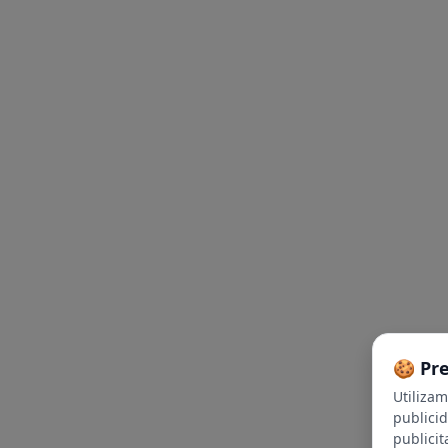
🍪 Pr
Utiliza
publici
publicit