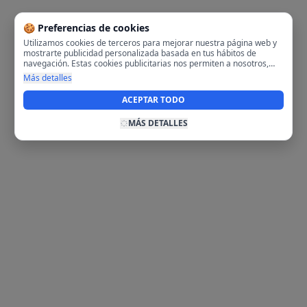
🍪 Preferencias de cookies
Utilizamos cookies de terceros para mejorar nuestra página web y
mostrarte publicidad personalizada basada en tus hábitos de
navegación. Estas cookies publicitarias nos permiten a nosotros,
analizar tu navegación en nuestra página y en internet para
Más detalles
mostrarte anuncios relevantes para ti. Al activarlas, aceptas el uso
de cookies para fines publicitarios y la recopilación y tratamiento de
ACEPTAR TODO
tus datos de navegación, incluyendo la posible compartición de
estos datos con terceros para ofrecerte publicidad personalizada.
MÁS DETALLES