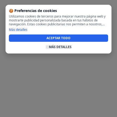
🍪 Preferencias de cookies
Utilizamos cookies de terceros para mejorar nuestra página web y
mostrarte publicidad personalizada basada en tus hábitos de
navegación. Estas cookies publicitarias nos permiten a nosotros,
analizar tu navegación en nuestra página y en internet para
Más detalles
mostrarte anuncios relevantes para ti. Al activarlas, aceptas el uso
de cookies para fines publicitarios y la recopilación y tratamiento de
ACEPTAR TODO
tus datos de navegación, incluyendo la posible compartición de
estos datos con terceros para ofrecerte publicidad personalizada.
MÁS DETALLES