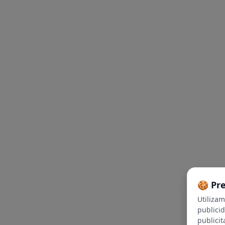
🍪 Pr
Utiliza
publici
publicit