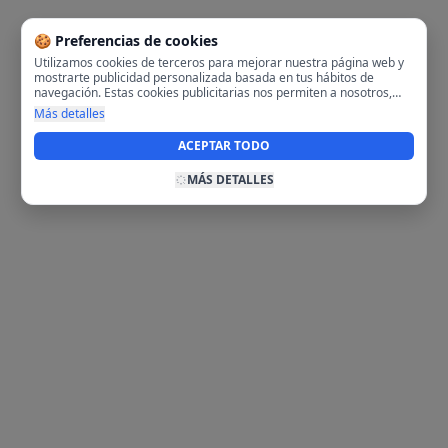
🍪 Preferencias de cookies
Utilizamos cookies de terceros para mejorar nuestra página web y
mostrarte publicidad personalizada basada en tus hábitos de
navegación. Estas cookies publicitarias nos permiten a nosotros,
analizar tu navegación en nuestra página y en internet para
Más detalles
mostrarte anuncios relevantes para ti. Al activarlas, aceptas el uso
de cookies para fines publicitarios y la recopilación y tratamiento de
ACEPTAR TODO
tus datos de navegación, incluyendo la posible compartición de
estos datos con terceros para ofrecerte publicidad personalizada.
MÁS DETALLES