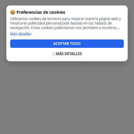
🍪 Preferencias de cookies
Utilizamos cookies de terceros para mejorar nuestra página web y
mostrarte publicidad personalizada basada en tus hábitos de
navegación. Estas cookies publicitarias nos permiten a nosotros,
analizar tu navegación en nuestra página y en internet para
Más detalles
mostrarte anuncios relevantes para ti. Al activarlas, aceptas el uso
de cookies para fines publicitarios y la recopilación y tratamiento de
ACEPTAR TODO
tus datos de navegación, incluyendo la posible compartición de
estos datos con terceros para ofrecerte publicidad personalizada.
MÁS DETALLES