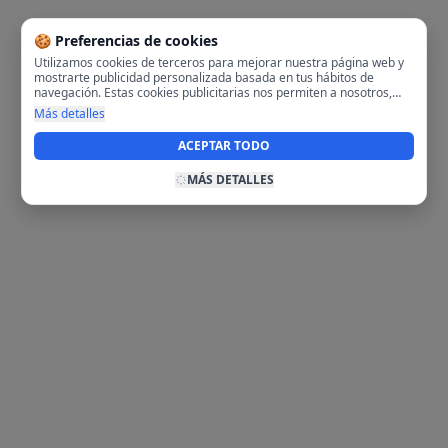
🍪 Preferencias de cookies
Utilizamos cookies de terceros para mejorar nuestra página web y
mostrarte publicidad personalizada basada en tus hábitos de
navegación. Estas cookies publicitarias nos permiten a nosotros,
analizar tu navegación en nuestra página y en internet para
Más detalles
mostrarte anuncios relevantes para ti. Al activarlas, aceptas el uso
de cookies para fines publicitarios y la recopilación y tratamiento de
ACEPTAR TODO
tus datos de navegación, incluyendo la posible compartición de
estos datos con terceros para ofrecerte publicidad personalizada.
MÁS DETALLES