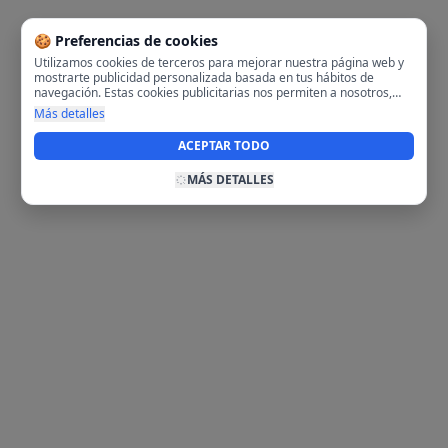
🍪 Preferencias de cookies
Utilizamos cookies de terceros para mejorar nuestra página web y
mostrarte publicidad personalizada basada en tus hábitos de
navegación. Estas cookies publicitarias nos permiten a nosotros,
analizar tu navegación en nuestra página y en internet para
Más detalles
mostrarte anuncios relevantes para ti. Al activarlas, aceptas el uso
de cookies para fines publicitarios y la recopilación y tratamiento de
ACEPTAR TODO
tus datos de navegación, incluyendo la posible compartición de
estos datos con terceros para ofrecerte publicidad personalizada.
MÁS DETALLES