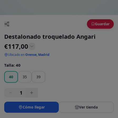
Guardar
Destalonado troquelado Angari
€
117,00
Ubicado en
Orense, Madrid
Talla
:
40
40
35
39
1
Cómo llegar
Ver tienda