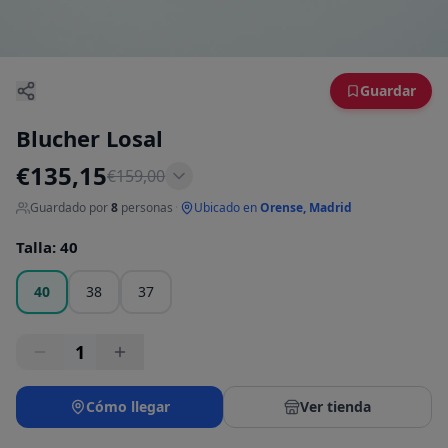
Guardar
Blucher Losal
€
135,15
€
159,00
Guardado por
8
personas
·
Ubicado en
Orense, Madrid
Talla
:
40
40
38
37
1
Cómo llegar
Ver tienda