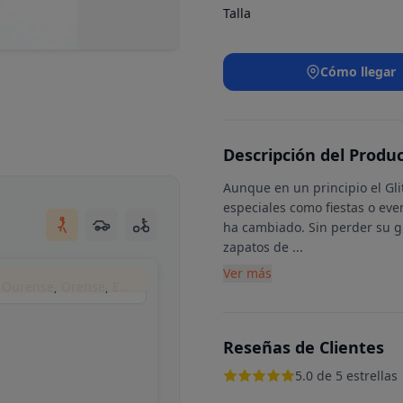
Talla
Cómo llegar
Descripción del Produ
Aunque en un principio el Gli
especiales como fiestas o eve
ha cambiado. Sin perder su gl
zapatos de
...
Ver más
Maletas y Bolsos VANGUARD, Calle Ervedelo, Ourense, Orense, España
Reseñas de Clientes
5.0 de 5 estrellas