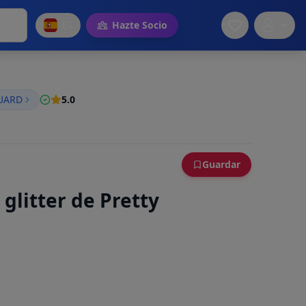
ES
Hazte Socio
GUARD
5.0
Guardar
glitter de Pretty