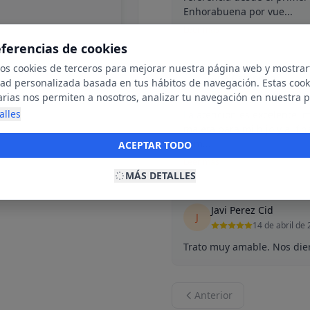
Enhorabuena por vue...
Leer más
eferencias de cookies
mos cookies de terceros para mejorar nuestra página web y mostrar
Ana Campello
dad personalizada basada en tus hábitos de navegación. Estas cook
A
20 de junio de
arias nos permiten a nosotros, analizar tu navegación en nuestra 
net para mostrarte anuncios relevantes para ti. Al activarlas, acept
alles
La atención es excelente, 
ookies para fines publicitarios y la recopilación y tratamiento de t
maleta para mi hijo y al f
ación, incluyendo la posible compartición de estos datos con terc
com...
ACEPTAR TODO
ecerte publicidad personalizada.
Leer más
MÁS DETALLES
Javi Perez Cid
J
14 de abril de
Trato muy amable. Nos die
Anterior