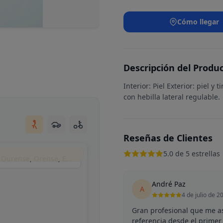
Cómo llegar
Descripción del Produ
Interior: Piel Exterior: piel y 
con hebilla lateral regulable.
Reseñas de Clientes
5.0 de 5 estrellas
Maletas y Bolsos VANGUARD, Calle Ervedelo, Ourense, Orense, España
André Paz
A
4 de julio de 2
Gran profesional que me a
referencia desde el prime