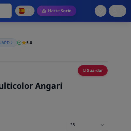
ES
Hazte Socio
GUARD
5.0
Guardar
lticolor Angari