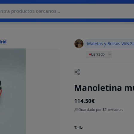
rid
Maletas y Bolsos VAN
Cerrado
Manoletina mu
114.50€
Guardado por
31
personas
Talla