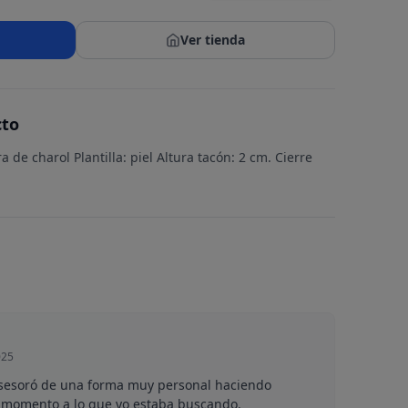
Ver tienda
cto
tira de charol Plantilla: piel Altura tacón: 2 cm. Cierre
025
sesoró de una forma muy personal haciendo
r momento a lo que yo estaba buscando.