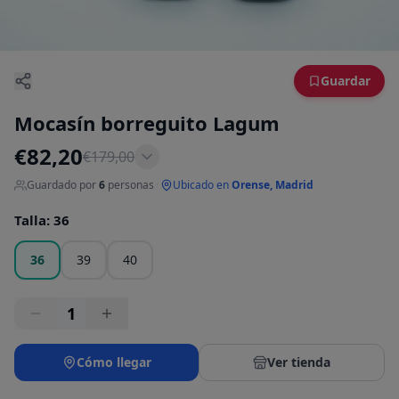
Guardar
Mocasín borreguito Lagum
€
82,20
€
179,00
Guardado por
6
personas
·
Ubicado en
Orense, Madrid
Talla
:
36
36
39
40
1
Cómo llegar
Ver tienda