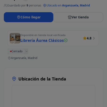
Guardado por
9
personas
·
Ubicado en
Arganzuela, Madrid
Cómo llegar
Ver tienda
Disponible en tienda local verificada
4.8
Librería Áurea Clásicos
Cerrado
Arganzuela, Madrid
Ubicación de la Tienda