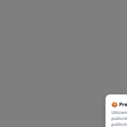
🍪 Pr
Utiliza
publici
publicit