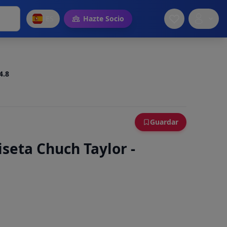
ES
Hazte Socio
4.8
Guardar
seta Chuch Taylor -