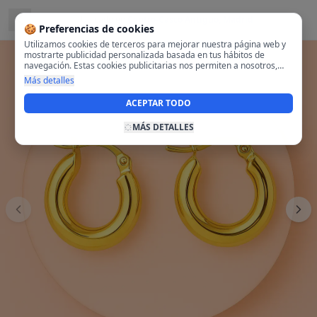
Ubicado en
Centro-Casco Antiguo, Madrid
🍪 Preferencias de cookies
Utilizamos cookies de terceros para mejorar nuestra página web y
mostrarte publicidad personalizada basada en tus hábitos de
navegación. Estas cookies publicitarias nos permiten a nosotros,
analizar tu navegación en nuestra página y en internet para
Más detalles
mostrarte anuncios relevantes para ti. Al activarlas, aceptas el uso
de cookies para fines publicitarios y la recopilación y tratamiento de
ACEPTAR TODO
tus datos de navegación, incluyendo la posible compartición de
estos datos con terceros para ofrecerte publicidad personalizada.
MÁS DETALLES