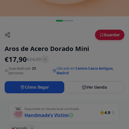
Guardar
Aros de Acero Dorado Mini
€
17,90
€
24,00
Guardado por
25
Ubicado en
Centro-Casco Antiguo,
·
personas
Madrid
Cómo llegar
Ver tienda
Disponible en tienda local verificada
4.9
Handmade’s Victim
Cerrado