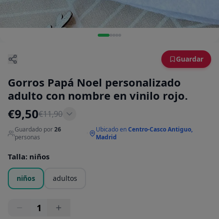
Guardar
Gorros Papá Noel personalizado
adulto con nombre en vinilo rojo.
€
9,50
€
11,90
Guardado por
26
Ubicado en
Centro-Casco Antiguo,
·
personas
Madrid
Talla
:
niños
niños
adultos
1