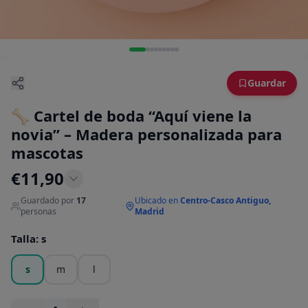
Guardar
🦴 Cartel de boda “Aquí viene la
novia” – Madera personalizada para
mascotas
€
11,90
Guardado por
17
Ubicado en
Centro-Casco Antiguo,
·
personas
Madrid
Talla
:
s
s
m
l