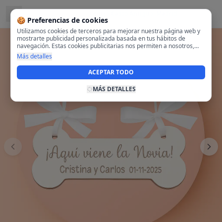
Ubicado en
Centro-Casco Antiguo, Madrid
🍪 Preferencias de cookies
Utilizamos cookies de terceros para mejorar nuestra página web y
mostrarte publicidad personalizada basada en tus hábitos de
navegación. Estas cookies publicitarias nos permiten a nosotros,
analizar tu navegación en nuestra página y en internet para
Más detalles
mostrarte anuncios relevantes para ti. Al activarlas, aceptas el uso
de cookies para fines publicitarios y la recopilación y tratamiento de
ACEPTAR TODO
tus datos de navegación, incluyendo la posible compartición de
estos datos con terceros para ofrecerte publicidad personalizada.
MÁS DETALLES