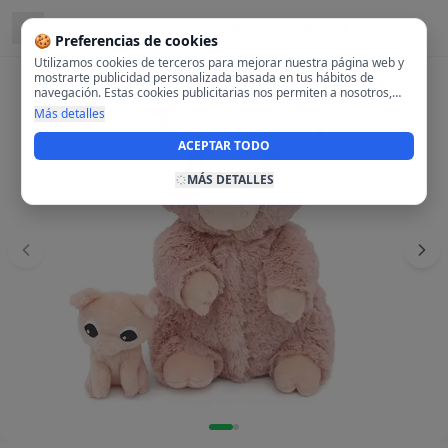
Ubicado en
28108 Alcobendas, Madrid
🍪 Preferencias de cookies
Utilizamos cookies de terceros para mejorar nuestra página web y
mostrarte publicidad personalizada basada en tus hábitos de
navegación. Estas cookies publicitarias nos permiten a nosotros,
analizar tu navegación en nuestra página y en internet para
Más detalles
mostrarte anuncios relevantes para ti. Al activarlas, aceptas el uso
de cookies para fines publicitarios y la recopilación y tratamiento de
ACEPTAR TODO
tus datos de navegación, incluyendo la posible compartición de
estos datos con terceros para ofrecerte publicidad personalizada.
MÁS DETALLES