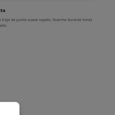
cto
 traje de punto suave rayado. Duerme durante horas
ado.