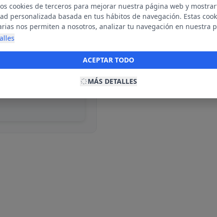
mos cookies de terceros para mejorar nuestra página web y mostrar
dad personalizada basada en tus hábitos de navegación. Estas cook
arias nos permiten a nosotros, analizar tu navegación en nuestra 
net para mostrarte anuncios relevantes para ti. Al activarlas, acept
alles
ble
ookies para fines publicitarios y la recopilación y tratamiento de t
ación, incluyendo la posible compartición de estos datos con terc
ACEPTAR TODO
ecerte publicidad personalizada.
MÁS DETALLES