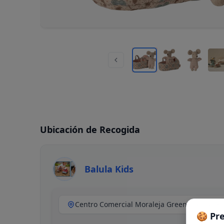
Ubicación de Recogida
Balula Kids
🍪 Pr