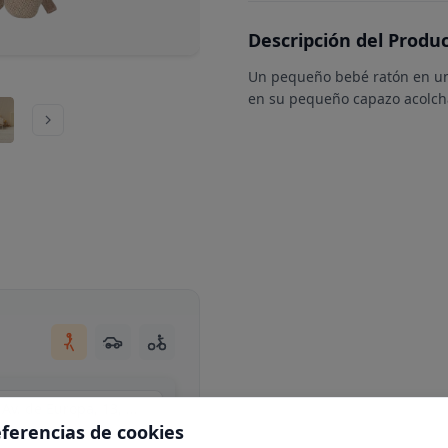
Descripción del Produ
Un pequeño bebé ratón en un
en su pequeño capazo acolch
Centro Comercial Moraleja Green, local C34, Av. de Europa, 13, N 1-25, 28108 Alcobendas, Madrid
eferencias de cookies