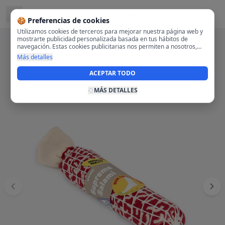
Ubicado en
28108 Alcobendas, Madrid
🍪 Preferencias de cookies
Utilizamos cookies de terceros para mejorar nuestra página web y
mostrarte publicidad personalizada basada en tus hábitos de
navegación. Estas cookies publicitarias nos permiten a nosotros,
analizar tu navegación en nuestra página y en internet para
Más detalles
mostrarte anuncios relevantes para ti. Al activarlas, aceptas el uso
de cookies para fines publicitarios y la recopilación y tratamiento de
ACEPTAR TODO
tus datos de navegación, incluyendo la posible compartición de
estos datos con terceros para ofrecerte publicidad personalizada.
MÁS DETALLES