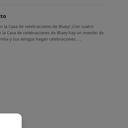
cto
 en la Casa de celebraciones de Bluey! ¡Con cuatro
en la Casa de celebraciones de Bluey hay un montón de
amilia y sus amigos hagan celebraciones.
...