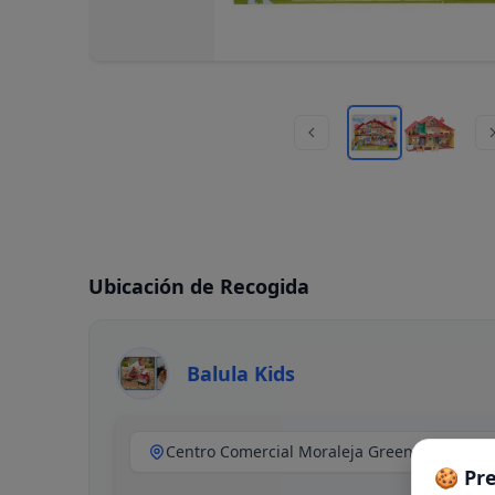
Ubicación de Recogida
Balula Kids
🍪 Pr