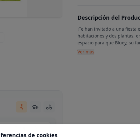
Descripción del Produ
¡Te han invitado a una fiesta
habitaciones y dos plantas, 
espacio para que Bluey, su f
Ver más
Centro Comercial Moraleja Green, local C34, Av. de Europa, 13, N 1-25, 28108 Alcobendas, Madrid
eferencias de cookies