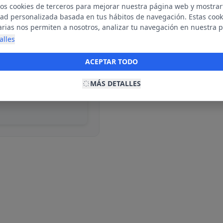
mos cookies de terceros para mejorar nuestra página web y mostrar
dad personalizada basada en tus hábitos de navegación. Estas cook
arias nos permiten a nosotros, analizar tu navegación en nuestra 
net para mostrarte anuncios relevantes para ti. Al activarlas, acept
alles
ble
ookies para fines publicitarios y la recopilación y tratamiento de t
ación, incluyendo la posible compartición de estos datos con terc
ACEPTAR TODO
ecerte publicidad personalizada.
MÁS DETALLES