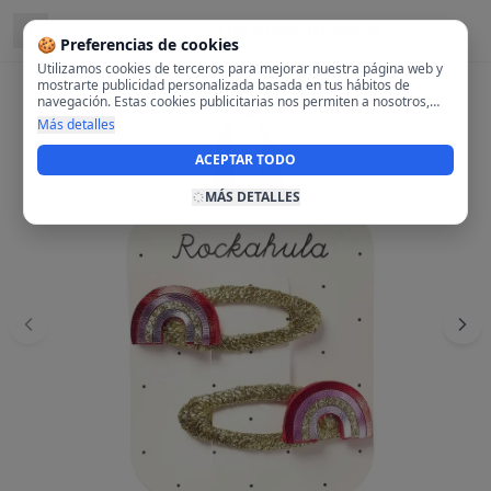
Ubicado en
28108 Alcobendas, Madrid
🍪 Preferencias de cookies
Utilizamos cookies de terceros para mejorar nuestra página web y
mostrarte publicidad personalizada basada en tus hábitos de
navegación. Estas cookies publicitarias nos permiten a nosotros,
analizar tu navegación en nuestra página y en internet para
Más detalles
mostrarte anuncios relevantes para ti. Al activarlas, aceptas el uso
de cookies para fines publicitarios y la recopilación y tratamiento de
ACEPTAR TODO
tus datos de navegación, incluyendo la posible compartición de
estos datos con terceros para ofrecerte publicidad personalizada.
MÁS DETALLES