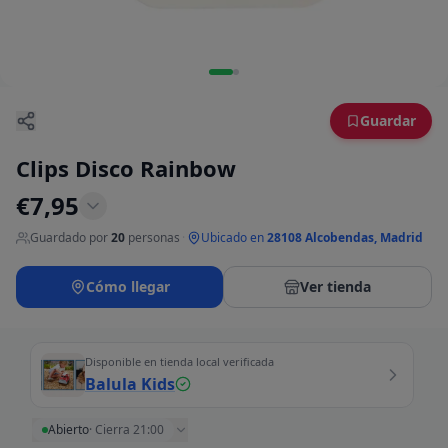
Guardar
Clips Disco Rainbow
€
7,95
Guardado por
20
personas
·
Ubicado en
28108 Alcobendas, Madrid
Cómo llegar
Ver tienda
Disponible en tienda local verificada
Balula Kids
Abierto
·
Cierra 21:00