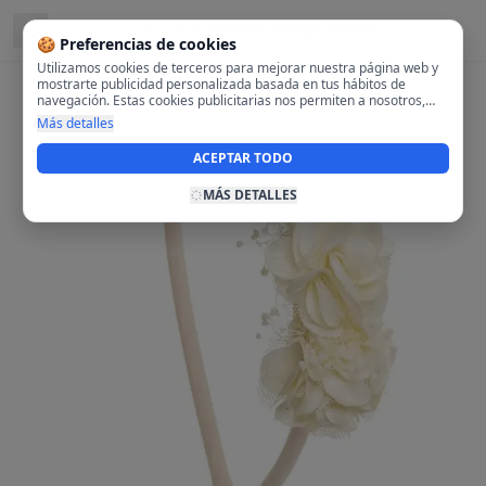
Ubicado en
28108 Alcobendas, Madrid
🍪 Preferencias de cookies
Utilizamos cookies de terceros para mejorar nuestra página web y
mostrarte publicidad personalizada basada en tus hábitos de
navegación. Estas cookies publicitarias nos permiten a nosotros,
analizar tu navegación en nuestra página y en internet para
Más detalles
mostrarte anuncios relevantes para ti. Al activarlas, aceptas el uso
de cookies para fines publicitarios y la recopilación y tratamiento de
ACEPTAR TODO
tus datos de navegación, incluyendo la posible compartición de
estos datos con terceros para ofrecerte publicidad personalizada.
MÁS DETALLES